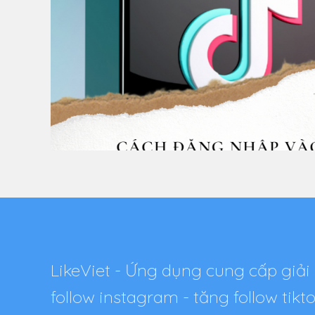
LikeViet - Ứng dụng cung cấp giải 
follow instagram - tăng follow tik