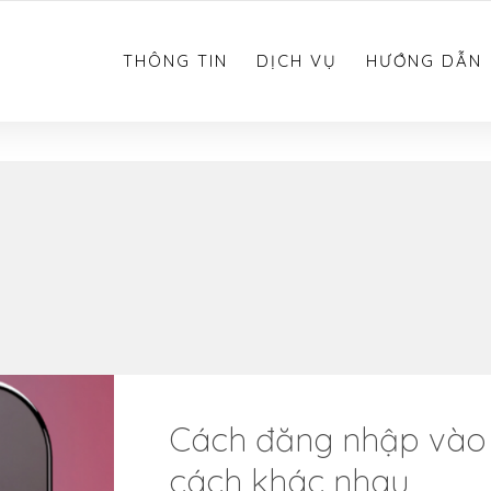
0783.612.612
THÔNG TIN
DỊCH VỤ
HƯỚNG DẪN
Cách đăng nhập vào 
cách khác nhau