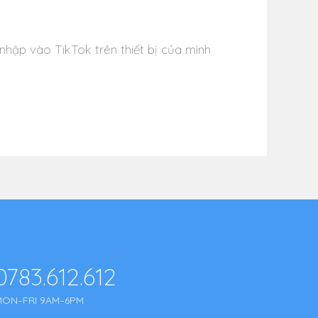
hập vào TikTok trên thiết bị của mình
0783.612.612
MON–FRI 9AM–6PM