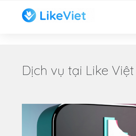
TOP 1 ỨNG DỤNG TĂNG LIKE HAY NHẤT VIỆT NAM
Dịch vụ tại Like Việt