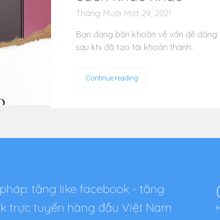
Tháng Mười Một 29, 2021
Bạn đang băn khoăn về vấn đề đăng n
sau khi đã tạo tài khoản thành…
Continue reading
pháp: tăng like facebook - tăng
tok trực tuyến hàng đầu Việt Nam