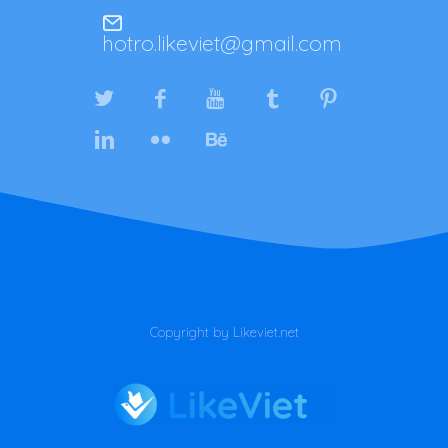
hotro.likeviet@gmail.com
Copyright by Likeviet.net