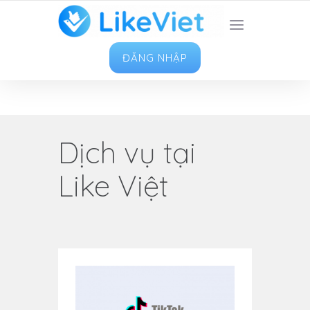
TOP 1 ỨNG DỤNG TĂNG LIKE HAY NHẤT VIỆT
NAM
ĐĂNG NHẬP
Dịch vụ tại
Like Việt