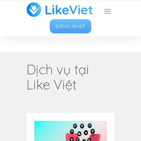
TOP 1 ỨNG DỤNG TĂNG LIKE HAY NHẤT VIỆT
NAM
ĐĂNG NHẬP
Dịch vụ tại
Like Việt