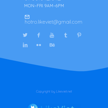
MON–FRI 9AM–6PM
hotro.likeviet@gmail.com
Copyright by Likeviet.net