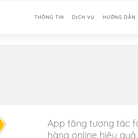
0783.612.612
THÔNG TIN
DỊCH VỤ
HƯỚNG DẪN
App tăng tương tác 
hàng online hiệu quả