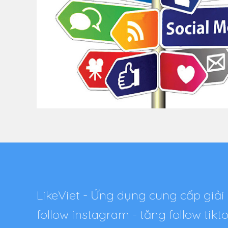
LikeViet - Ứng dụng cung cấp giải 
follow instagram - tăng follow tik