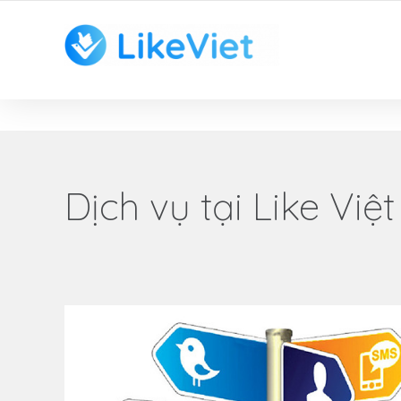
TOP 1 ỨNG DỤNG TĂNG LIKE HAY NHẤT VIỆT NAM
Dịch vụ tại Like Việt