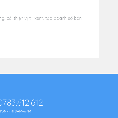
g, cải thiện vị trí xem, tạo doanh số bán
0783.612.612
MON–FRI 9AM–6PM