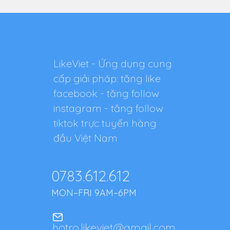
LikeViet - Ứng dụng cung
cấp giải pháp: tăng like
facebook - tăng follow
instagram - tăng follow
tiktok trực tuyến hàng
đầu Việt Nam
0783.612.612
MON–FRI 9AM–6PM
hotro.likeviet@gmail.com