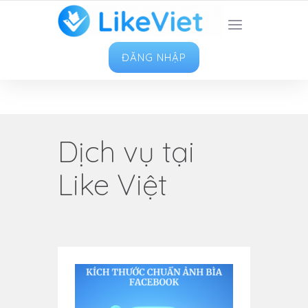
TOP 1 ỨNG DỤNG TĂNG LIKE HAY NHẤT VIỆT
NAM
ĐĂNG NHẬP
Dịch vụ tại
Like Việt