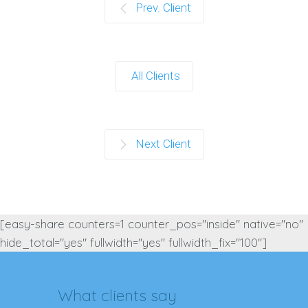
Prev. Client
All Clients
Next Client
[easy-share counters=1 counter_pos="inside" native="no"
hide_total="yes" fullwidth="yes" fullwidth_fix="100"]
What clients say