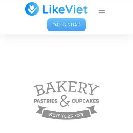
TOP 1 ỨNG DỤNG TĂNG LIKE HAY NHẤT VIỆT
NAM
ĐĂNG NHẬP