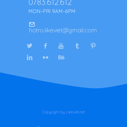
0783.612.612
MON–FRI 9AM–6PM
hotro.likeviet@gmail.com
Copyright by Likeviet.net